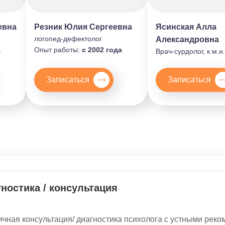
евна
Резник Юлия Сергеевна
Ясинская Алла
логопед-дефектолог
Александровна
а
Опыт работы:
с 2002 года
Врач-сурдолог, к.м.н.
Записаться
Записаться
ностика / консультация
чная консультация/ диагностика психолога с устными рек