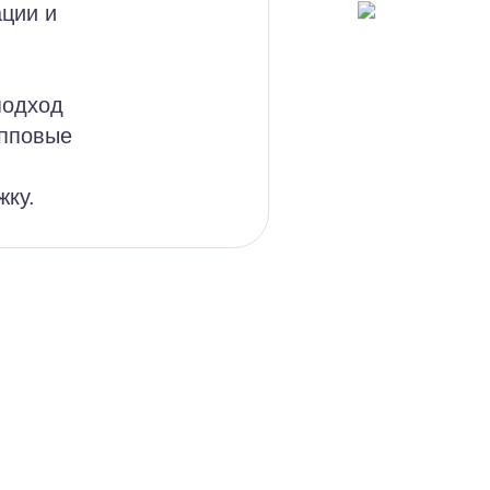
ации и
подход
упповые
жку.