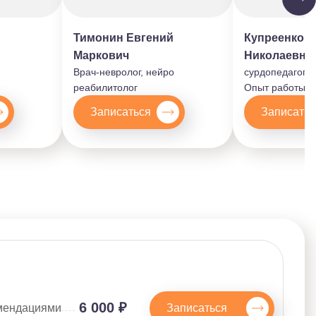
Тимонин Евгений
Купреенко А
Маркович
Николаевна
Врач-невролог, нейро
сурдопедагог
реабилитолог
Опыт работы:
Записаться
Записатьс
6 000 ₽
Записаться
омендациями