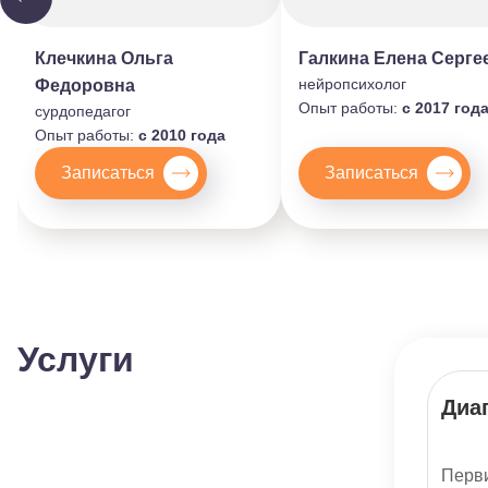
Клечкина Ольга
Галкина Елена Серге
нейропсихолог
Федоровна
Опыт работы:
с 2017 год
сурдопедагог
Опыт работы:
c 2010 года
Записаться
Записаться
Услуги
Диаг
Перви