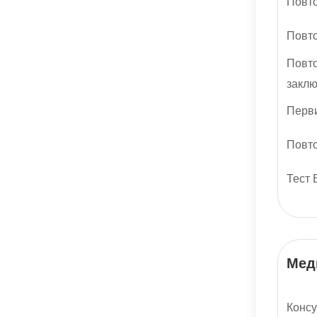
Повто
Повто
Повто
закл
Перви
Повто
Тест 
Мед
Консу