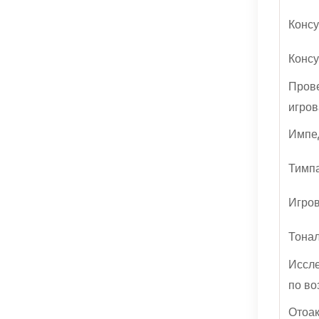
Консу
Консу
Прове
игров
Импед
Тимп
Игров
Тонал
Иссле
по во
Отоа