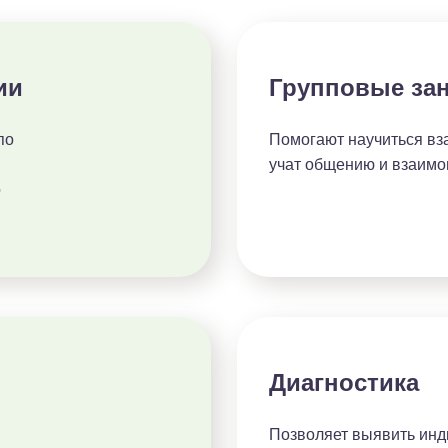
ии
Групповые за
по
Помогают научиться вза
учат общению и взаим
о
Диагностика
Позволяет выявить инд