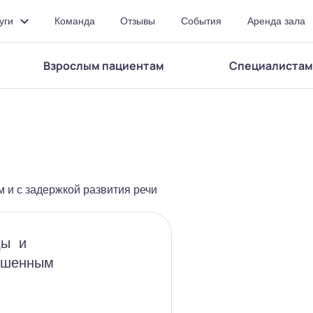
уги
Команда
Отзывы
События
Аренда зала
Ф
Ф
Ф
Ф
Изображения
ВКЛ
ВЫКЛ
СБРОСИТЬ
Взрослым пациентам
Специалистам
м и с задержкой развития речи
ды и
рушенным