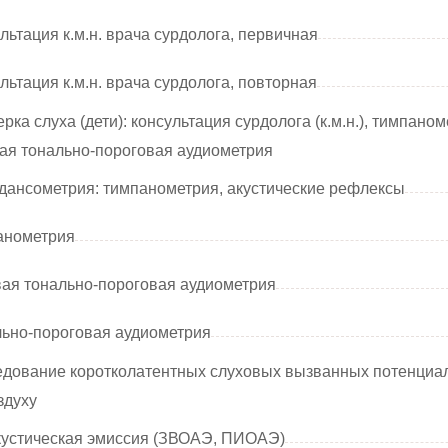
льтация к.м.н. врача сурдолога, первичная
льтация к.м.н. врача сурдолога, повторная
рка слуха (дети): консультация сурдолога (к.м.н.), тимпаном
ая тонально-пороговая аудиометрия
ансометрия: тимпанометрия, акустические рефлексы
анометрия
ая тонально-пороговая аудиометрия
ьно-пороговая аудиометрия
дование коротколатентных слуховых вызванных потенциа
здуху
кустическая эмиссия (ЗВОАЭ, ПИОАЭ)