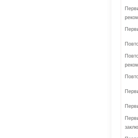
Перви
реко
Перви
Повто
Повто
реко
Повто
Перви
Перви
Перви
закл