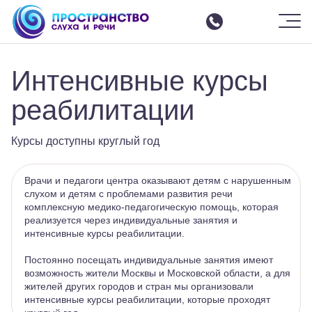
Шрифт
-
+
Цвет
Ф
Ф
Ф
Ф
Ф
Изображения
ВКЛ
ВЫКЛ
СБРОСИТЬ
Москва
ЗАКРЫТЬ ПАНЕЛЬ
Интенсивные курсы
О центре
Услуги
реабилитации
Все услуги
Интенсивные курсы реабилитации
Курсы доступны круглый год
Слухоречевая реабилитация
Врачи и педагоги центра оказывают детям с нарушенным
Настройка параметров речевого процессора
слухом и детям с проблемами развития речи
Команда
комплексную медико-педагогическую помощь, которая
реализуется через индивидуальные занятия и
Отзывы
интенсивные курсы реабилитации.
События
Постоянно посещать индивидуальные занятия имеют
Аренда зала
возможность жители Москвы и Московской области, а для
Семинары
жителей других городов и стран мы организовали
интенсивные курсы реабилитации, которые проходят
Контакты