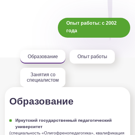
Опыт работы: с 2002
Родителям
года
Взрослым пациентам
Специалистам
+7 (495) 221-87-77
Образование
Опыт работы
+7 (969) 792-92-66
Занятия со
специалистом
Образование
Иркутский государственный педагогический
университет
(специальность «Олигофренопедагогика», квалификация