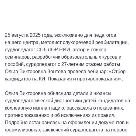
Видео
25 августа 2025 года, эксклюзивно для педагогов
Родителям
нашего центра, методист слухоречевой реабилитации,
Взрослым пациентам
сурдопедагог СПб ЛОР НИИ, автор и спикер
Специалистам
семинаров, разработчик образовательных курсов и
+7 (495) 221-87-77
пособий, сурдопедагог с 27-летним стажем работы
+7 (969) 792-92-66
Ольга Викторовна Зонтова провела вебинар: «Отбор
кандидатов на КИ. Показания и противопоказания».
Ольга Викторовна объяснила детали и нюансы
сурдопедагогической диагностики детей-кандидатов на
кохлеарную имплантацию, рассказала о показаниях,
противопоказаниях и об исключениях из правил.
Подробно остановилась на оформлении документов и
формулировках заключений сурдопедагога на первое