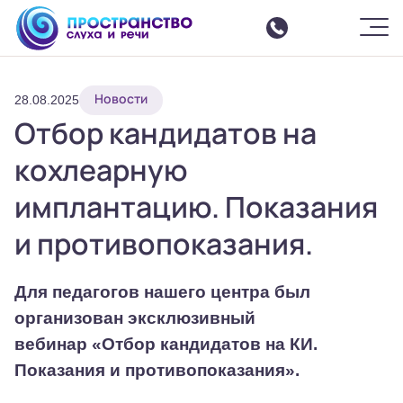
Шрифт
-
+
Цвет
Ф
Ф
Ф
Ф
Ф
Изображения
ВКЛ
ВЫКЛ
СБРОСИТЬ
Москва
ЗАКРЫТЬ ПАНЕЛЬ
Новости
О центре
28.08.2025
Отбор кандидатов на
Услуги
Все услуги
кохлеарную
Интенсивные курсы реабилитации
имплантацию. Показания
Слухоречевая реабилитация
и противопоказания.
Настройка параметров речевого процессора
Команда
Отзывы
Для педагогов нашего центра был
События
организован эксклюзивный
вебинар «Отбор кандидатов на КИ.
Аренда зала
Показания и противопоказания».
Семинары
Контакты