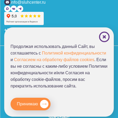
info@sluhcenter.ru
+7 (495) 221-87-77
+7 (969) 792-92-66
Продолжая использовать данный Сайт, вы
Политика конфиденциальности
соглашаетесь с
Политикой конфиденциальности
Согласие на обработку персональных данных
и
Согласием на обработку файлов cookies
. Если
Нормативные документы
Благотворительные фонды
вы не согласны с каким-либо условием Политики
конфиденциальности и/или Согласия на
обработку cookie-файлов, просим ваc
прекратить использование сайта.
От создателей проекта
«Я слышу мир!»
Принимаю