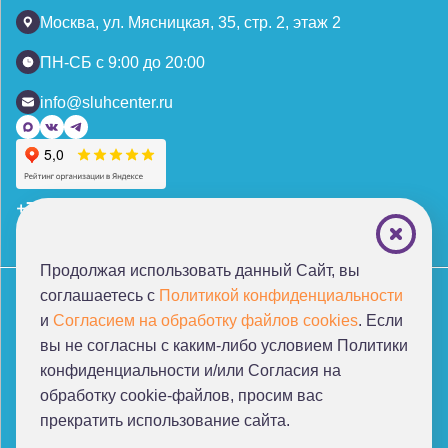
Москва, ул. Мясницкая, 35, стр. 2, этаж 2
ПН-СБ с 9:00 до 20:00
info@sluhcenter.ru
+7 (495) 221-87-77
+7 (969) 792-92-66
Продолжая использовать данный Сайт, вы
Политика конфиденциальности
соглашаетесь с
Политикой конфиденциальности
Согласие на обработку персональных данных
и
Согласием на обработку файлов cookies
. Если
Нормативные документы
Благотворительные фонды
вы не согласны с каким-либо условием Политики
конфиденциальности и/или Согласия на
обработку cookie-файлов, просим ваc
прекратить использование сайта.
От создателей проекта