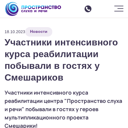
Шрифт
-
+
Цвет
Ф
Ф
Ф
Ф
Ф
Изображения
ВКЛ
ВЫКЛ
СБРОСИТЬ
Москва
ЗАКРЫТЬ ПАНЕЛЬ
Новости
О центре
18.10.2023
Участники интенсивного
Услуги
Все услуги
курса реабилитации
Интенсивные курсы реабилитации
побывали в гостях у
Слухоречевая реабилитация
Смешариков
Настройка параметров речевого процессора
Команда
Участники интенсивного курса
Отзывы
реабилитации центра "Пространство слуха
События
и речи" побывали в гостях у героев
Аренда зала
мультипликационного проекта
Семинары
Смешарики!
Контакты