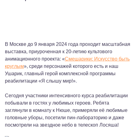
Видео
Родителям
В Москве до 9 января 2024 года проходит масштабная
Взрослым пациентам
выставка, приуроченная к 20-летию культового
Специалистам
анимационного проекта: «
Смешарики: Искусство быть
+7 (495) 221-87-77
круглым
», среди персонажей которого есть и наш
+7 (969) 792-92-66
Ушарик, главный герой комплексной программы
реабилитации «Я слышу мир!».
Сегодня участники интенсивного курса реабилитации
побывали в гостях у любимых героев. Ребята
заглянули в комнату к Нюше, примеряли её любимые
головные уборы, посетили пин-лабораторию и даже
посмотрели на звездное небо в телескоп Лосяша!