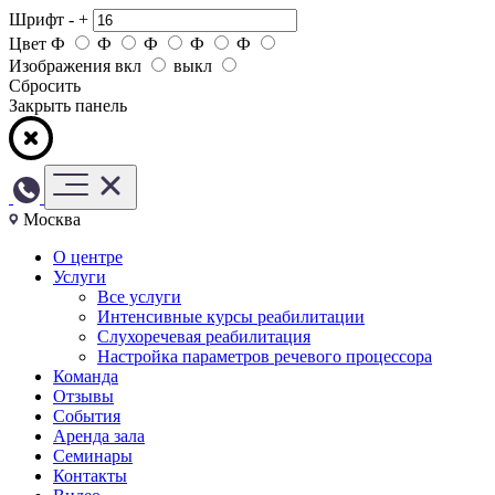
Шрифт
-
+
Цвет
Ф
Ф
Ф
Ф
Ф
Изображения
вкл
выкл
Сбросить
Закрыть панель
Москва
О центре
Услуги
Все услуги
Интенсивные курсы реабилитации
Слухоречевая реабилитация
Настройка параметров речевого процессора
Команда
Отзывы
События
Аренда зала
Семинары
Контакты