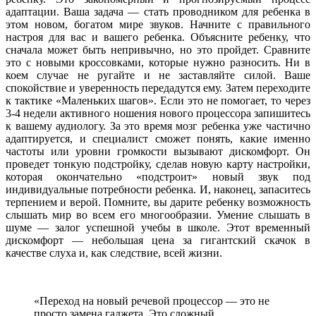
адаптации. Ваша задача — стать проводником для ребенка в
этом новом, богатом мире звуков. Начните с правильного
настроя для вас и вашего ребенка. Объясните ребенку, что
сначала может быть непривычно, но это пройдет. Сравните
это с новыми кроссовками, которые нужно разносить. Ни в
коем случае не ругайте и не заставляйте силой. Ваше
спокойствие и уверенность передадутся ему. Затем переходите
к тактике «Маленьких шагов». Если это не помогает, то через
3-4 недели активного ношения нового процессора запишитесь
к вашему аудиологу. За это время мозг ребенка уже частично
адаптируется, и специалист сможет понять, какие именно
частоты или уровни громкости вызывают дискомфорт. Он
проведет тонкую подстройку, сделав новую карту настройки,
которая окончательно «подстроит» новый звук под
индивидуальные потребности ребенка. И, наконец, запаситесь
терпением и верой. Помните, вы дарите ребенку возможность
слышать мир во всем его многообразии. Умение слышать в
шуме — залог успешной учебы в школе. Этот временный
дискомфорт — небольшая цена за гигантский скачок в
качестве слуха и, как следствие, всей жизни.
«Переход на новый речевой процессор — это не
просто замена гаджета. Это сложный