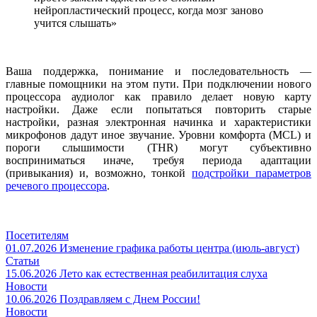
нейропластический процесс, когда мозг заново
учится слышать»
Ваша поддержка, понимание и последовательность —
главные помощники на этом пути. При подключении нового
процессора аудиолог как правило делает новую карту
настройки. Даже если попытаться повторить старые
настройки, разная электронная начинка и характеристики
микрофонов дадут иное звучание. Уровни комфорта (MCL) и
пороги слышимости (THR) могут субъективно
восприниматься иначе, требуя периода адаптации
(привыкания) и, возможно, тонкой
подстройки параметров
речевого процессора
.
Посетителям
01.07.2026
Изменение графика работы центра (июль-август)
Статьи
15.06.2026
Лето как естественная реабилитация слуха
Новости
10.06.2026
Поздравляем с Днем России!
Новости