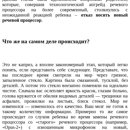
которые, совершив технологический апгрейд речевого
процессора на более современный, столкнулись с
неожиданной реакцией ребенка –
отказ носить новый
речевой процессор
.
Что же на самом деле происходит?
Это не каприз, а вполне закономерный этап, который легко
понять, если представить себе следующее. Представьте, что
вы последнее время смотрели на мир через грязное,
запыленное стекло. Картина была смазанной, тусклой, без
деталей. А потом это стекло внезапно поменяли на идеально
чистое. Сначала вас ослепляет яркость красок, глазам больно,
голова кружится от обилия видимых деталей — трещинки на
асфальте, прожилки на листьях, блеск стекол. Мир не
изменился — изменилось его качество. Ваш мозг не готов к
такому количеству информации. Примерно то же самое
происходит со слухом ребенка во время замены речевого
процессора со «старого» речевого процессора (например,
«Opus-2») с изношенным микрофоном на новый,