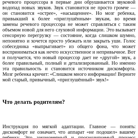
речевого процессора в первые дни обрушивается звуковой
водопад новых звуков. Звук становится не просто громче —
он становится «острее», «насыщеннее». Но мозг ребенка,
привыкший к более «приглушённым» звукам, во время
замены речевого процессора не может справляться с таким
объемом новой для него слуховой информации. Это вызывает
сенсорную перегрузку — состояние, когда слишком шумно,
непонятно и хочется просто убежать или закрыть уши. Голос
собеседника «выпрыгивает» из общего фона, что может
восприниматься как нечто искусственное и непривычное. Вот
и получается, что новый процессор дает не «другой» звук, а
более правильный, полный и детализированный. Но именно
эта правильность и становится источником дискомфорта.
Мозг ребенка кричит: «Слишком много информации! Верните
мой старый, привычный, «приглушённый» звук!»
Что делать родителям?
Инструкция по мягкой адаптации. Главное — понять:
дискомфорт не означает, что аппарат «не подошел» вашему
ребенку. Это закономерный и прогнозируемый процесс