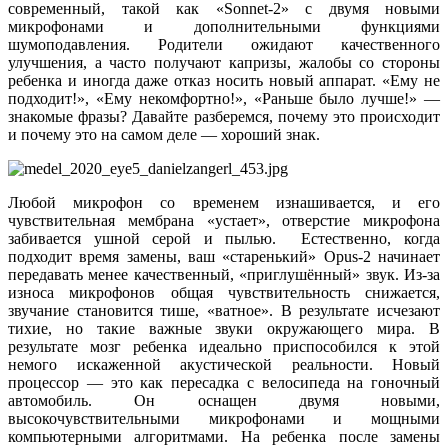
современный, такой как «Sonnet-2» с двумя новыми
микрофонами и дополнительными функциями
шумоподавления. Родители ожидают качественного
улучшения, а часто получают капризы, жалобы со стороны
ребенка и иногда даже отказ носить новый аппарат. «Ему не
подходит!», «Ему некомфортно!», «Раньше было лучше!» —
знакомые фразы? Давайте разберемся, почему это происходит
и почему это на самом деле — хороший знак.
Любой микрофон со временем изнашивается, и его
чувствительная мембрана «устает», отверстие микрофона
забивается ушной серой и пылью. Естественно, когда
подходит время замены, ваш «старенький» Opus-2 начинает
передавать менее качественный, «приглушённый» звук. Из-за
износа микрофонов общая чувствительность снижается,
звучание становится тише, «ватное». В результате исчезают
тихие, но такие важные звуки окружающего мира. В
результате мозг ребенка идеально приспособился к этой
немого искаженной акустической реальности. Новый
процессор — это как пересадка с велосипеда на гоночный
автомобиль. Он оснащен двумя новыми,
высокочувствительными микрофонами и мощными
компьютерными алгоритмами. На ребенка после замены