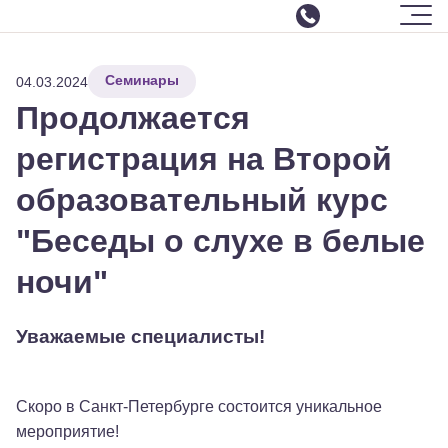
Шрифт
-
+
Цвет
Ф
Ф
Ф
Ф
Ф
Москва
Изображения
ВКЛ
ВЫКЛ
СБРОСИТЬ
Семинары
О центре
04.03.2024
ЗАКРЫТЬ ПАНЕЛЬ
Продолжается
Услуги
Все услуги
регистрация на Второй
Интенсивные курсы реабилитации
образовательный курс
Слухоречевая реабилитация
"Беседы о слухе в белые
Настройка параметров речевого процессора
Команда
ночи"
Отзывы
События
Уважаемые специалисты!
Аренда зала
Семинары
Скоро в Санкт-Петербурге состоится уникальное
Контакты
мероприятие!
Видео