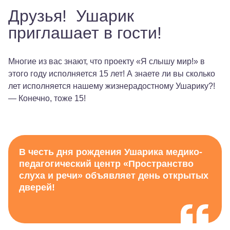
Друзья! Ушарик
Видео
приглашает в гости!
Родителям
Многие из вас знают, что проекту «Я слышу мир!» в
этого году исполняется 15 лет! А знаете ли вы сколько
Взрослым пациентам
лет исполняется нашему жизнерадостному Ушарику?!
Специалистам
— Конечно, тоже 15!
+7 (495) 221-87-77
+7 (969) 792-92-66
В честь дня рождения Ушарика медико-
педагогический центр «Пространство
слуха и речи» объявляет день открытых
дверей!