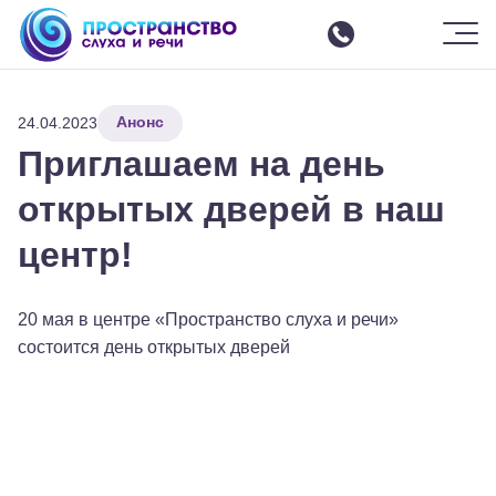
Шрифт
-
+
Цвет
Ф
Ф
Ф
Ф
Ф
Изображения
ВКЛ
ВЫКЛ
СБРОСИТЬ
Москва
ЗАКРЫТЬ ПАНЕЛЬ
Анонс
О центре
24.04.2023
Приглашаем на день
Услуги
Все услуги
открытых дверей в наш
Интенсивные курсы реабилитации
центр!
Слухоречевая реабилитация
Настройка параметров речевого процессора
20 мая в центре «Пространство слуха и речи»
Команда
состоится день открытых дверей
Отзывы
События
Аренда зала
Семинары
Контакты