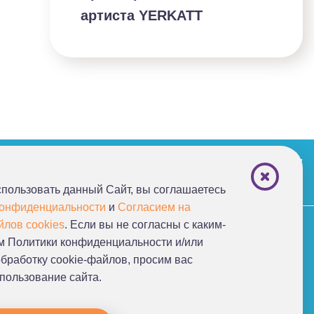
артиста YERKATT
+7 (495) 221-87-77
+7 (969) 792-92-66
пользовать данный Сайт, вы соглашаетесь
конфиденциальности
и
Согласием на
йлов cookies
. Если вы не согласны с каким-
м Политики конфиденциальности и/или
обработку cookie-файлов, просим ваc
спользование сайта.
Наведите камеру на код,