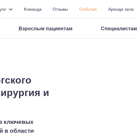
уги
Команда
Отзывы
События
Аренда зала
Ф
Ф
Ф
Ф
Изображения
ВКЛ
ВЫКЛ
СБРОСИТЬ
Взрослым пациентам
Специалистам
гского
хирургия и
из ключевых
й в области