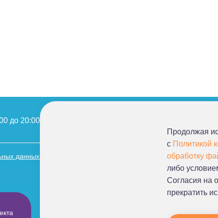
00 до 20:00
info@sluhcenter.ru
Продолжая ис
с
Политикой 
обработку фа
ьных данных
Нормативные документы
Благотворительные фонды
либо условие
Согласия на 
прекратить и
екта