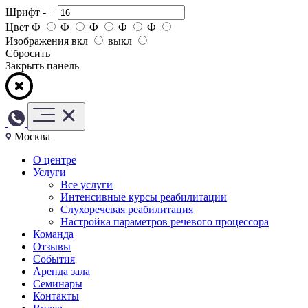
Шрифт
-
+
Цвет
Ф
Ф
Ф
Ф
Ф
Изображения
вкл
выкл
Сбросить
Закрыть панель
Москва
О центре
Услуги
Все услуги
Интенсивные курсы реабилитации
Слухоречевая реабилитация
Настройка параметров речевого процессора
Команда
Отзывы
События
Аренда зала
Семинары
Контакты