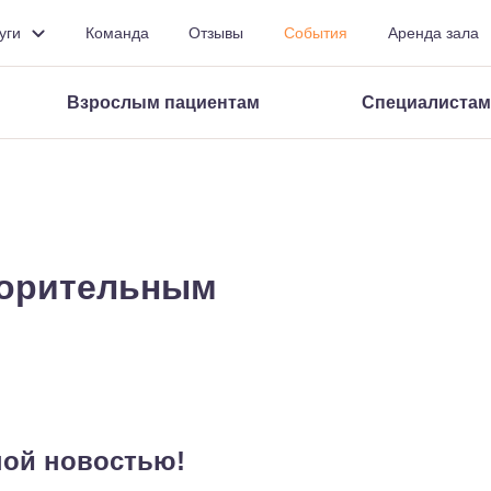
уги
Команда
Отзывы
События
Аренда зала
Ф
Ф
Ф
Ф
Изображения
ВКЛ
ВЫКЛ
СБРОСИТЬ
Взрослым пациентам
Специалистам
ворительным
ной новостью!