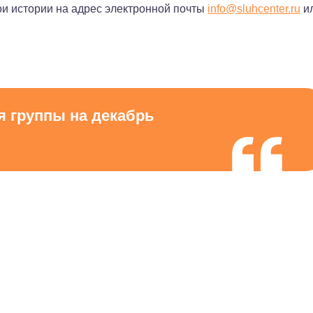
ои истории на адрес электронной почты
info@sluhcenter.ru
и
 группы на декабрь