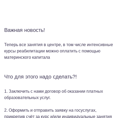
Родителям
Важная новость!
Взрослым пациентам
Специалистам
Теперь все занятия в центре, в том числе интенсивные
+7 (495) 221-87-77
курсы реабилитации можно оплатить с помощью
+7 (969) 792-92-66
материнского капитала
Что для этого надо сделать?!
1. Заключить с нами договор об оказании платных
образовательных услуг.
2. Оформить и отправить заявку на госуслугах,
прикрепив счёт за курс и/или индивидуальные занятия