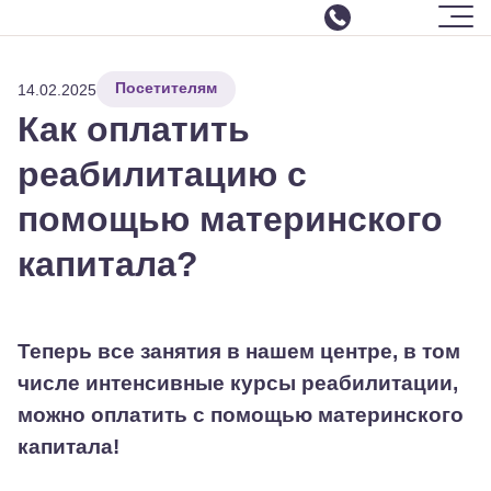
Шрифт
-
+
Цвет
Ф
Ф
Ф
Ф
Ф
Москва
Изображения
ВКЛ
ВЫКЛ
СБРОСИТЬ
Посетителям
О центре
14.02.2025
ЗАКРЫТЬ ПАНЕЛЬ
Как оплатить
Услуги
Все услуги
реабилитацию с
Интенсивные курсы реабилитации
помощью материнского
Слухоречевая реабилитация
капитала?
Настройка параметров речевого процессора
Команда
Отзывы
Теперь все занятия в нашем центре, в том
События
числе интенсивные курсы реабилитации,
Аренда зала
можно оплатить с помощью материнского
Семинары
капитала!
Контакты
Видео