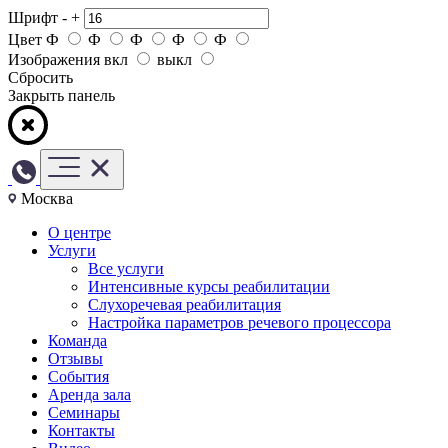
Шрифт
-
+
Цвет
Ф
Ф
Ф
Ф
Ф
Изображения
вкл
выкл
Сбросить
Закрыть панель
Москва
О центре
Услуги
Все услуги
Интенсивные курсы реабилитации
Слухоречевая реабилитация
Настройка параметров речевого процессора
Команда
Отзывы
События
Аренда зала
Семинары
Контакты