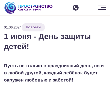
Шрифт
-
+
Цвет
Ф
Ф
Ф
Ф
Ф
Изображения
ВКЛ
ВЫКЛ
СБРОСИТЬ
Москва
ЗАКРЫТЬ ПАНЕЛЬ
Новости
О центре
01.06.2024
1 июня - День защиты
Услуги
Все услуги
детей!
Интенсивные курсы реабилитации
Слухоречевая реабилитация
Настройка параметров речевого процессора
Пусть не только в праздничный день, но и
Команда
в любой другой, каждый ребёнок будет
Отзывы
окружён любовью и заботой!
События
Аренда зала
Семинары
Контакты