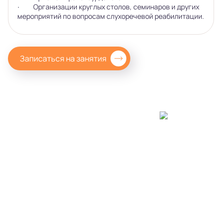
· Организации круглых столов, семинаров и других
Видео
мероприятий по вопросам слухоречевой реабилитации.
Записаться на занятия
Родителям
Взрослым пациентам
Специалистам
+7 (495) 221-87-77
+7 (969) 792-92-66