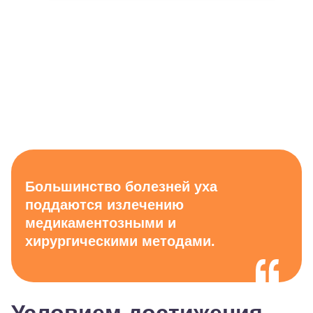
Большинство болезней уха
поддаются излечению
медикаментозными и
хирургическими методами.
Условием достижения