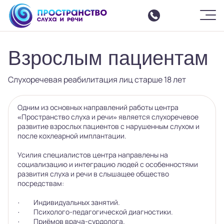
Шрифт
-
+
Цвет
Ф
Ф
Ф
Ф
Ф
Изображения
ВКЛ
ВЫКЛ
СБРОСИТЬ
Москва
ЗАКРЫТЬ ПАНЕЛЬ
Взрослым пациентам
О центре
Услуги
Слухоречевая реабилитация лиц старше 18 лет
Все услуги
Интенсивные курсы реабилитации
Одним из основных направлений работы центра
Слухоречевая реабилитация
«Пространство слуха и речи» является cлухоречевое
развитие взрослых пациентов с нарушенным слухом и
Настройка параметров речевого процессора
после кохлеарной имплантации.
Команда
Усилия специалистов центра направлены на
Отзывы
социализацию и интеграцию людей с особенностями
развития слуха и речи в слышащее общество
События
посредствам:
Аренда зала
· Индивидуальных занятий.
Семинары
· Психолого-педагогической диагностики.
Контакты
· Приёмов врача-сурдолога.